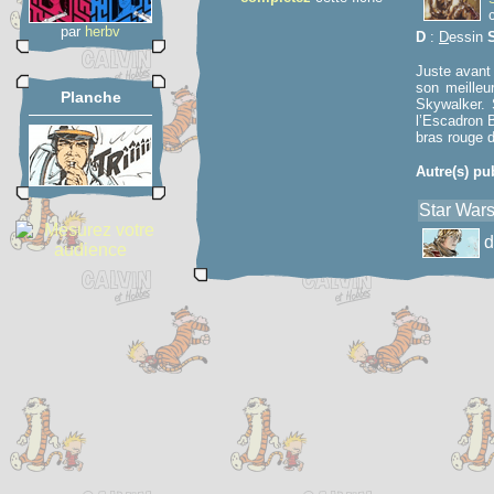
par
herbv
D
:
D
essin
Juste avant
son meilleu
Planche
Skywalker. 
l’Escadron 
bras rouge 
Autre(s) pu
Star Wars