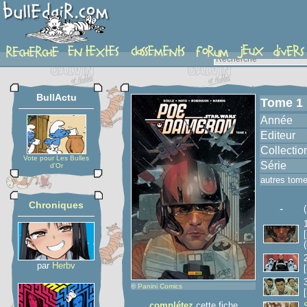
album
BullActu
Tome 1
Année
Editeur
Collectio
Vote pour Les Bulles
Série
d'Or
autres tom
Chroniques
-
(
par
Herbv
©
Panini Comics
complétez
cette fiche