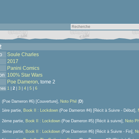
2
o
Soule Charles
2017
Panini Comics
ion
100% Star Wars
Poe Dameron
, tome 2
mes
1
|
2
|
3
|
4
|
5
|
6
(Poe Dameron #6) [Couverture],
Noto Phil
(
D
)
1ère partie,
Book II : Lockdown
(Poe Dameron #4) [Récit à Suivre - Début],
2ème partie,
Book II : Lockdown
(Poe Dameron #5) [Récit à suivre],
Noto Ph
3ème partie,
Book II : Lockdown
(Poe Dameron #6) [Récit à Suivre - Fin],
No