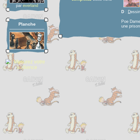
par
everland
D
:
D
essi
Poe Damero
Planche
une prison