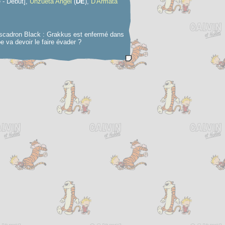
 - Début],
Unzueta Angel
(
D
E
),
D'Armata
 escadron Black : Grakkus est enfermé dans
e va devoir le faire évader ?