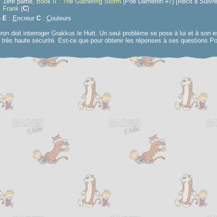
1ère partie,
Book II : The Gathering Storm
(Poe Dameron #7) [Récit à Suivre
Frank
(
C
)
n
E
:
E
ncreur
C
:
C
ouleurs
n doit interroger Grakkus le Hutt. Un seul problème se pose à lui et à son
 très haute sécurité. Est-ce que pour obtenir les réponses à ses questions Po