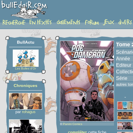
album
BullActu
Tome 
Scénari
Année
Editeur
Les Bulles d'Or
Collect
Série
autres to
Chroniques
-
par
rohagus
©
Panini Comics
complétez
cette fiche