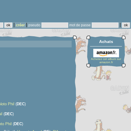
|
|
|
créer
pseudo
mot de passe
Achats
Achetez cet album sur
amazon.fr
Noto Phil
(
D
E
C
)
il
(
D
E
C
)
to Phil
(
D
E
C
)