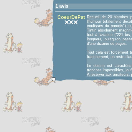
1 avis
CoeurDePat
Recueil de 20 histoires 
l'humour totalement décal
coulisses du paradis") ju
Tintin absolument magnifi
tout à l'avance ("221 bis
longueur, puisqu'on passe
d'une dizaine de pages.
Tout cela est forcément tr
franchement, on reste d'a
Le dessin est caractéri
tronches impossibles, jouff
A réserver aux amateurs, p