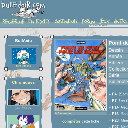
album
BullActu
Point de
Dessin
Année
Editeur
Mes étoiles
Collectio
Série
Bullenote
Chroniques
-
P4
. [Som
-
P7
.
Les C
-
P14
.
Récr
par
Herbv
-
©
Casterman
P16
.
Sac
-
P23
.
Mémo
complétez
cette fiche
-
P27
.
Nati