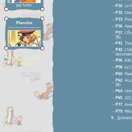
par
herbv
-
P30
.
Le R
-
P32
.
Une 
-
P33
.
Pos
Planche
-
P36
.
App
P37
.
L'Év
-
(
S
)
-
P41
.
Tro
P42
.
L'Ut
-
dessinate
-
P56
.
Kiki
-
P58
.
Le C
-
P60
.
Rad
P62
.
Au p
-
(
S
)
-
P64
.
Une 
-
P65
.
221,
-
P77
.
Ave
-
P79
.
Récr
S
:
S
cénari