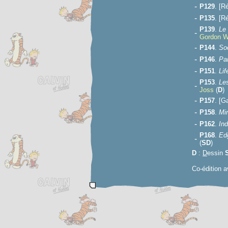
-
P129
. [R
-
P135
. [R
P139
.
Le
-
Gordon W
-
P144
.
So
-
P146
.
Par
-
P151
.
Lif
P153
.
Le
-
Joss
(
D
)
-
P157
. [G
-
P158
.
Mir
-
P162
.
In
P168
.
Edg
-
(
S
D
)
D
:
D
essin
Co-édition 