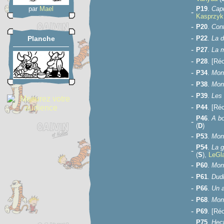
par
Mael
P19
.
Cap
-
Kasprzy
-
P20
.
Cont
-
Planche
P22
.
La 
-
P27
.
La 
-
P28
. [Ré
-
P34
.
Mon
-
P38
.
Mons
-
P39
.
Les 
-
P44
. [Ré
P46
.
A bo
-
(
D
)
-
P53
.
Mons
P54
.
La 
-
(
S
),
LeGl
-
P60
.
Mons
-
P61
.
Dud
-
P66
.
Un a
-
P68
.
Mons
-
P69
. [Ré
P75
.
Hect