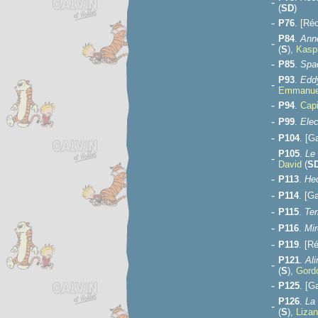
-
(
S
D
)
-
P76
. [Ré
P84
.
Anne
-
(
S
),
Kasp
-
P85
.
Spa
P93
.
Edd
-
Emmanue
-
P94
.
Cap
-
P99
.
Elec
-
P104
. [G
P105
.
Le 
-
David
(
S
-
P113
.
Hec
-
P114
. [G
-
P115
.
Ter
-
P116
.
Mir
-
P119
. [R
P121
.
Ali
-
(
S
),
Gord
-
P125
. [G
P126
.
La 
-
(
S
),
Liza