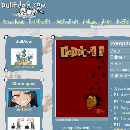
album
BullActu
Poropho
Date
Editeur
Série
Les Bulles d'Or
autres tom
Bullenote
Chroniques
-
[Couvertu
-
P1
.
Arac
-
P4
.
Le pr
P7
.
Benj 
par
Herbv
-
Emmanue
-
P8
.
Les j
© Bom Bom Prod
P11
.
L'im
-
complétez
cette fiche
Vanyda
(