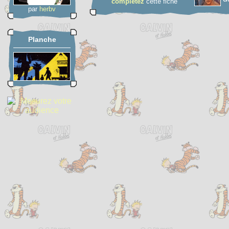
complétez
cette fiche
par
herbv
Planche