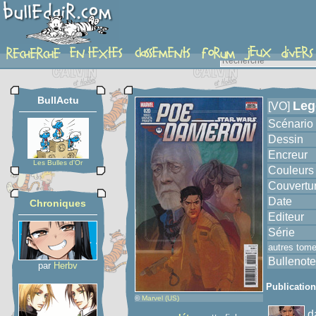
album
BullActu
Leg
[VO]
Scénario
Dessin
Encreur
Les Bulles d'Or
Couleurs
Couvertu
Date
Chroniques
Editeur
Série
autres tom
Bullenote
par
Herbv
Publicatio
©
Marvel (US)
d