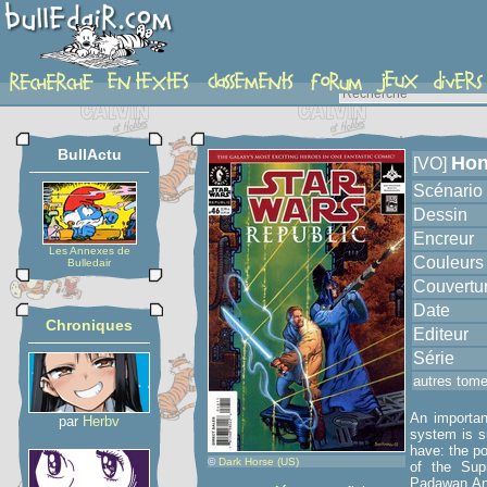
album
BullActu
Hon
[VO]
Scénario
Dessin
Encreur
Les Annexes de
Couleurs
Bulledair
Couvertu
Date
Chroniques
Editeur
Série
autres tom
An importan
par
Herbv
system is s
have: the po
©
Dark Horse (US)
of the Sup
Padawan Ana