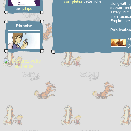
complétez
cette fiche
along with t
stalwart pr
par
pikipu
safety, but 
from ordina
Empire, are 
Planche
Publicatio
H
(