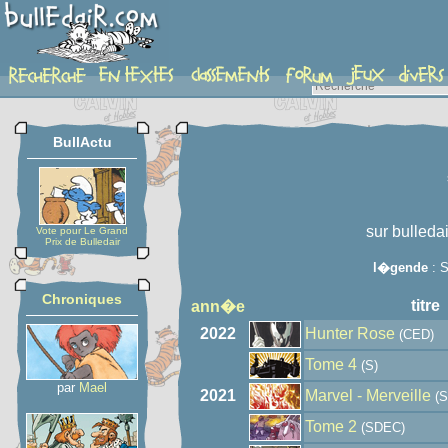
auteur
BullActu
sur bulleda
Vote pour Le Grand
Prix de Bulledair
l�gende
: S
Chroniques
titre
ann�e
2022
Hunter Rose
(CED)
Tome 4
(S)
par
Mael
2021
Marvel - Merveille
(S
Tome 2
(SDEC)