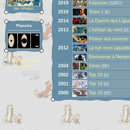
2019
Kaijumax
(SDEC)
par
rohagus
2018
Tome 1
(E)
2014
La Guerre des Ligu
Planche
2013
L'héritier du vent
(D)
Retour aux sources
2012
La rue nous apparti
Bienvenue à Neopol
2004
Smax
(DE)
2002
Top 10
(D)
2001
Top 10
(D)
2000
Top 10
(DE)