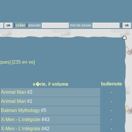
|
|
|
créer
pseudo
mot de passe
ques]
[235 en vo]
bullenote
s�rie, # volume
Animal Man
#2
-
Animal Man
#1
-
Batman Mythology
#5
-
X-Men - L'intégrale
#43
-
X-Men - L'intégrale
#42
-