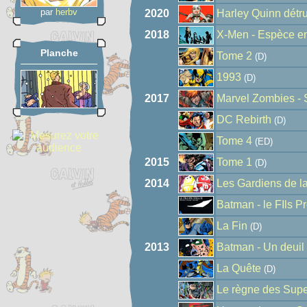
par
herbv
2020
Harley Quinn détru
2018
X-Men - Espèce e
Planche
Tome 2
(D)
1993
(D)
2017
Marvel Zombies - 
DC Rebirth
(D)
Tome 4
(ED)
2015
Tome 1
(D)
2014
Les Gardiens de la G
Batman - le FIls P
La Fin
(D)
2013
Batman - Un deuil 
La Quête
(D)
Le règne des Sup