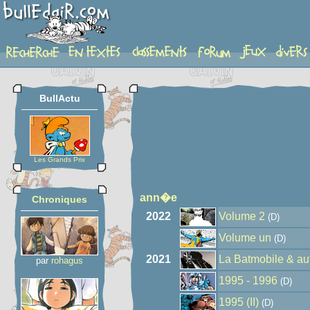
auteur
BullActu
Les Grands Prix
ann�e
Chroniques
2022
Volume 2
(D)
Volume un
(D)
2021
La Batmobile & au
par
rohagus
1995 - 1996
(D)
1995 (II)
(D)