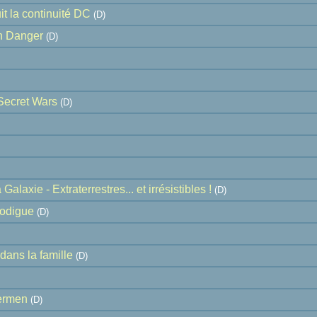
it la continuité DC
(D)
n Danger
(D)
Secret Wars
(D)
alaxie - Extraterrestres... et irrésistibles !
(D)
rodigue
(D)
dans la famille
(D)
ermen
(D)