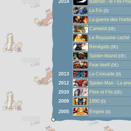
2014
Batman - le FIls Pr
La Fin
(D)
La guerre des Harb
Camelot
(DE)
Le Royaume caché
Renégats
(DE)
Spider-Island
(DE)
Fear itself
(DE)
2013
La Croisade
(D)
2012
Spider-Man - La pr
2010
Père et Fils
(DE)
2009
1990
(D)
2005
Empire
(D)