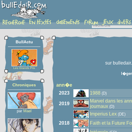
auteur
BullActu
sur bulledair
Les Grands Prix
l�ge
Chroniques
ann�e
2023
1988
(D)
Marvel dans les ann
2019
journaux
(D)
par
Mael
Imperius Lex
(DE)
2018
Faith et la Future F