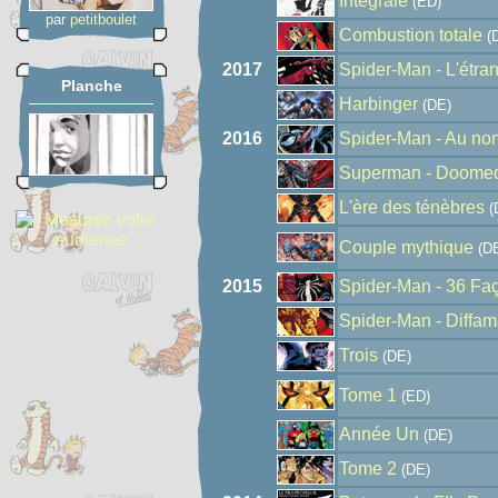
Intégrale
(ED)
par
petitboulet
Combustion totale
(
2017
Spider-Man - L'étra
Planche
Harbinger
(DE)
2016
Spider-Man - Au nom
Superman - Doome
L'ère des ténèbres
(
Couple mythique
(D
2015
Spider-Man - 36 Fa
Spider-Man - Diffam
Trois
(DE)
Tome 1
(ED)
Année Un
(DE)
Tome 2
(DE)