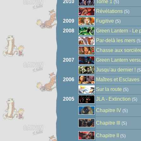
2010
Tome 1
(S)
Révélations
(S)
2009
Fugitive
(S)
2008
Green Lantern - Le 
Par-delà les mers
(S
Chasse aux sorcièr
2007
Green Lantern versu
Jusqu'au dernier !
(S
2006
Maîtres et Esclaves
Sur la route
(S)
2005
JLA - Extinction
(S)
Chapitre IV
(S)
Chapitre III
(S)
Chapitre II
(S)