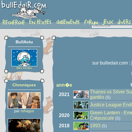
auteur
BullActu
sur bulledair.com :
Mes étoiles
Chroniques
ann�e
Thanos vs Silver Sur
2021
gardés
(S)
Justice League End
par
rohagus
Green Lantern - Emer
2020
Crépuscule
(S)
2018
1993
(S)