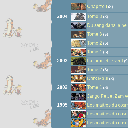
Chapitre I
(S)
2004
Tome 3
(S)
Du sang dans la ne
Tome 3
(S)
Tome 2
(S)
Tome 1
(S)
2003
La lame et le vent
(S
Tome 2
(S)
Dark Maul
(S)
2002
Tome 1
(S)
Jango Fett et Zam 
1995
Les maîtres du cos
Les maîtres du cos
Les maîtres du cos