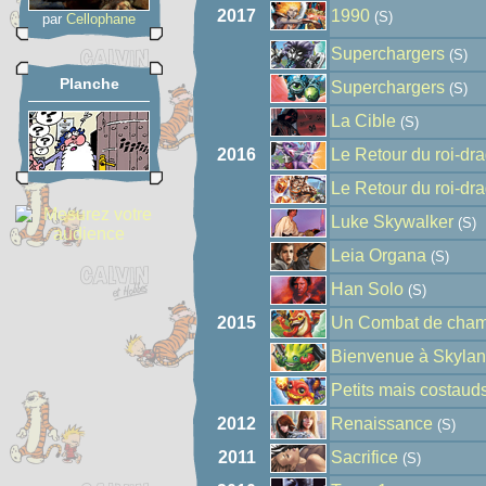
2017
1990
(S)
par
Cellophane
Superchargers
(S)
Planche
Superchargers
(S)
La Cible
(S)
2016
Le Retour du roi-dr
Le Retour du roi-dr
Luke Skywalker
(S)
Leia Organa
(S)
Han Solo
(S)
2015
Un Combat de cham
Bienvenue à Skylan
Petits mais costaud
2012
Renaissance
(S)
2011
Sacrifice
(S)