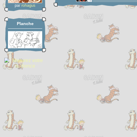
par
rohagus
Planche