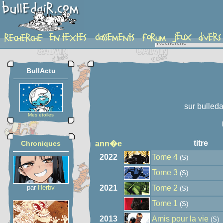
auteur
BullActu
sur bulleda
Mes étoiles
titre
Chroniques
ann�e
2022
Tome 4
(S)
Tome 3
(S)
par
Herbv
2021
Tome 2
(S)
Tome 1
(S)
2013
Amis pour la vie
(S)