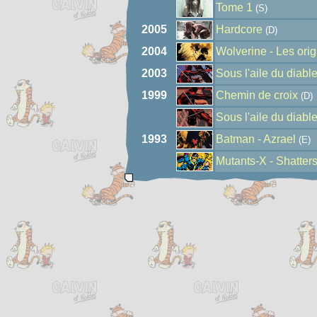
Tome 1
(S)
2005
Hardcore
(D)
2004
Wolverine - Les ori
2003
Sous l'aile du diabl
1999
Chemin de croix
(D)
Sous l'aile du diabl
1993
Batman - Azrael
(E)
Mutants-X - Shatter