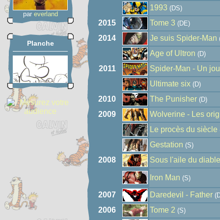
1993
(DS)
par
everland
2015
Tome 3
(DE)
2014
Je suis Spider-Man
Planche
Age of Ultron
(D)
2011
Spider-Man - Un jou
Ultimate six
(D)
2010
The Punisher
(D)
2009
Wolverine - Les ori
Le procès du siècle
Gestation
(S)
2008
Sous l'aile du diabl
Iron Man
(S)
2007
Daredevil - Father
(D
2006
Tome 2
(S)