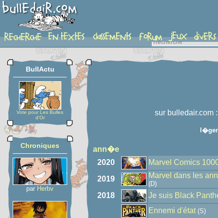
auteur
BullActu
sur bulledair.com 
Vote pour Les Bulles
d'Or
l�ge
Chroniques
ann�e
2020
Marvel Comics 100
Marvel dans les ann
2019
(D)
par
Herbv
2018
Je suis Black Panth
Ennemi d'état
(S)