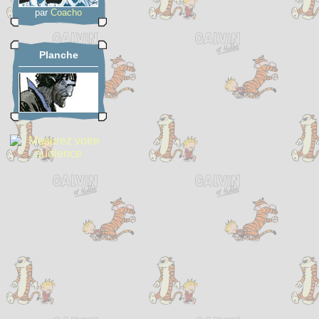
par
Coacho
Planche