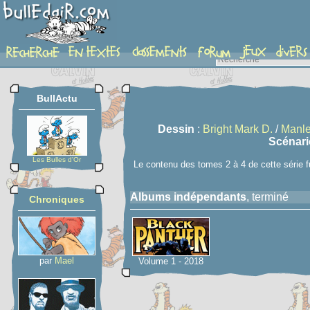
serie
BullActu
Dessin
:
Bright Mark D.
/
Manle
Scénari
Les Bulles d'Or
Le contenu des tomes 2 à 4 de cette série
Albums indépendants
, terminé
Chroniques
par
Mael
Volume 1 - 2018