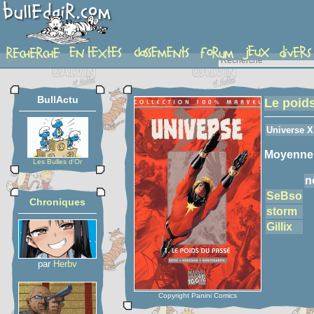
detail-etoiles
BullActu
Le poid
Universe X
Moyenne
Les Bulles d'Or
n
SeBso
Chroniques
storm
Gillix
par
Herbv
Copyright Panini Comics