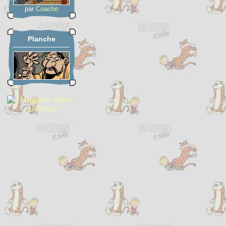
par
Coacho
Planche