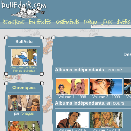
serie
BullActu
Des
Vote pour Le Grand
Albums indépendants
, terminé
Prix de Bulledair
Chroniques
Volume 1 - 1998
Volume 2 - 1999
Vo
Albums indépendants
, en cours
par
rohagus
Volume 6 - 2016
Volume 7 - 2018