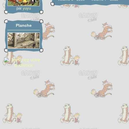
par
yuyu
Planche