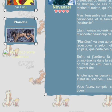
prétentieux du terme ;))
de l'humain, de ses cr
Nirvanael
par
Fufu
tantinet futuriste, qui n'e
Mais l'ensemble est auss
personnelle et la fami
Planche
"spirituelle".
Etant humain moi-même, 
m'apporter beaucoup de
"Planètes" va bien au-de
redécouvrir, et selon no
en plus, que certaines q
Enfin, et j'arrêterai 
omniprésente dans la sér
on n'est pas ému parce q
souvent rire.
A noter que les personn
statut de potiches... ell
Vous l'aurez compris, 
coeur.