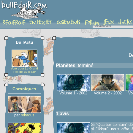
serie
BullActu
D
Planètes
, terminé
Vote pour Le Grand
Prix de Bulledair
Chroniques
Volume 1 - 2002
Volume 2 - 2002
Vo
1 avis
par
rohagus
Si "Quartier Lointain" dé
si "Ikkyu" nous offre 