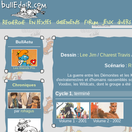
serie
BullActu
Dessin
:
Lee Jim
/
Charest Travis
Scénario
:
R
Les Grands Prix
La guerre entre les Démonites et les
d'extraterrestres et d'humains rassemblés so
Voodoo, les Wildcats, dont le groupe a été 
Chroniques
Cycle 1
, terminé
par
rohagus
Volume 1 - 2001
Volume 2 - 2002