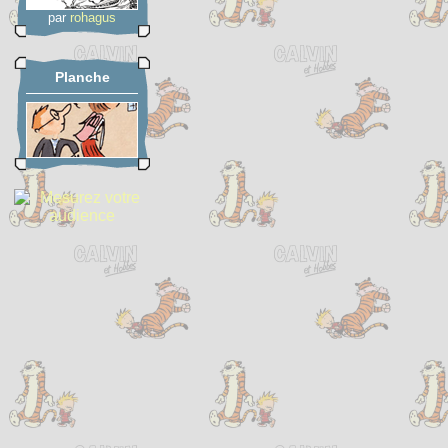
par
rohagus
Planche