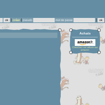
|
|
|
créer
pseudo
mot de passe
Achats
Cherchez cet album sur
amazon