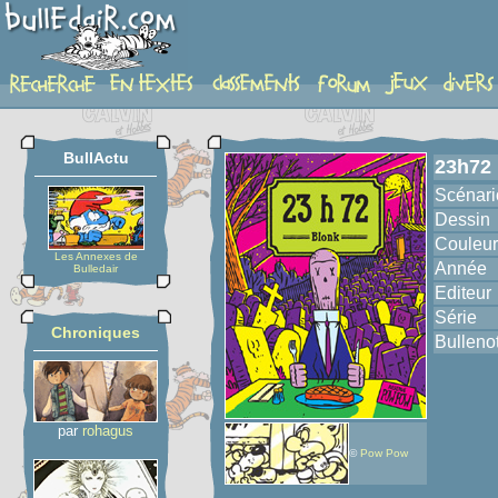
album
BullActu
23h72
Scénari
Dessin
Couleur
Les Annexes de
Année
Bulledair
Editeur
Série
Chroniques
Bulleno
par
rohagus
©
Pow Pow