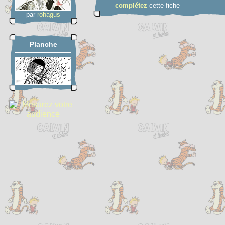
complétez
cette fiche
par
rohagus
Planche