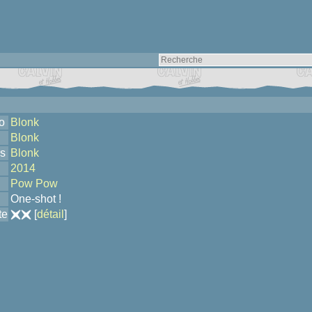
o
Blonk
Blonk
s
Blonk
2014
Pow Pow
One-shot !
te
[
détail
]