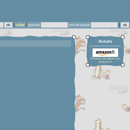
|
|
|
créer
pseudo
mot de passe
Achats
Achetez cet album sur
amazon.fr