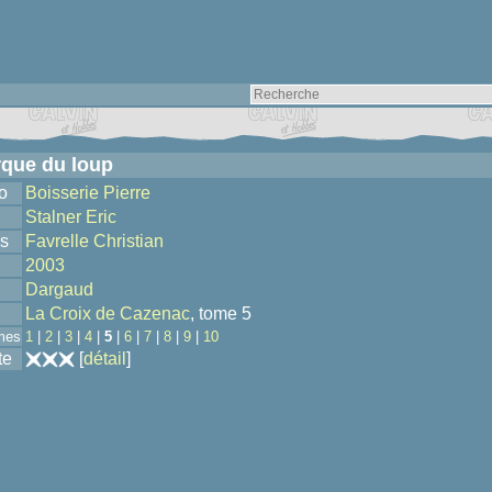
que du loup
o
Boisserie Pierre
Stalner Eric
s
Favrelle Christian
2003
Dargaud
La Croix de Cazenac
, tome 5
mes
1
|
2
|
3
|
4
|
5
|
6
|
7
|
8
|
9
|
10
te
[
détail
]