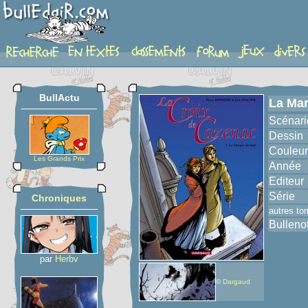
album
BullActu
La Mar
Scénari
Dessin
Couleur
Les Grands Prix
Année
Editeur
Série
Chroniques
autres to
Bulleno
par
Herbv
©
Dargaud