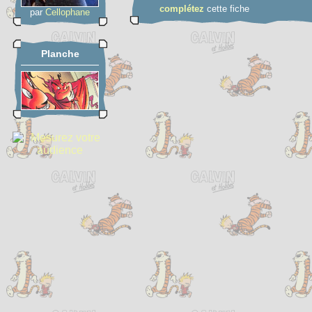
complétez
cette fiche
par
Cellophane
Planche