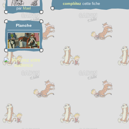
complétez
cette fiche
par
Mael
Planche