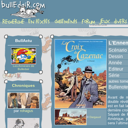
album
BullActu
L'Enne
Scénario
Dessin
Année
Les Annexes de
Editeur
Bulledair
Série
autres tom
Chroniques
Bullenote
Avant de mo
double révé
est en fait l
dernière croi
par
rohagus
Séparé de F
©
Dargaud
Amérique, p
sera l’ulti