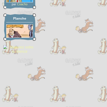
par
Coacho
Planche