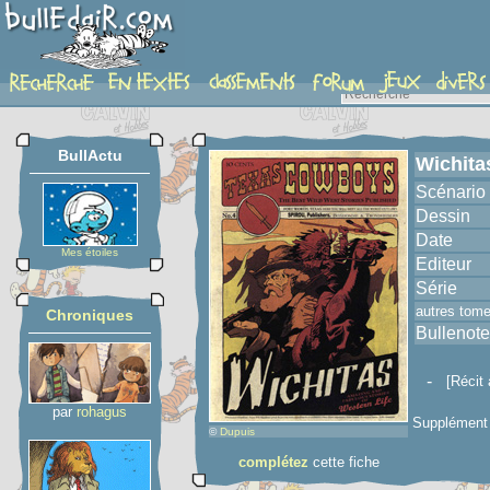
album
BullActu
Wichita
Scénario
Dessin
Date
Mes étoiles
Editeur
Série
autres tom
Chroniques
Bullenote
-
[Récit 
par
rohagus
Supplément 
©
Dupuis
complétez
cette fiche