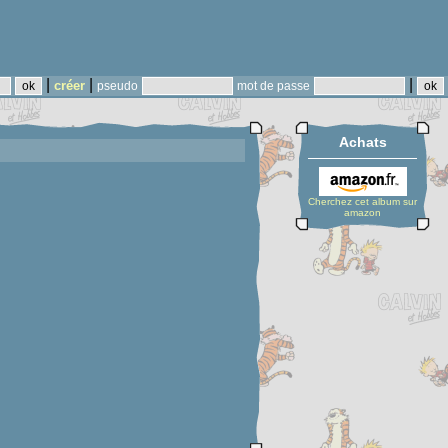
|
|
|
créer
pseudo
mot de passe
Achats
Cherchez cet album sur
amazon