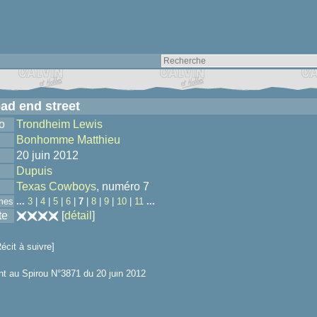
ad end street
o
Trondheim Lewis
Bonhomme Matthieu
20 juin 2012
Dupuis
Texas Cowboys
, numéro 7
mes
...
3
|
4
|
5
|
6
|
7
|
8
|
9
|
10
|
11
...
te
[
détail
]
écit à suivre]
t au Spirou N°3871 du 20 juin 2012