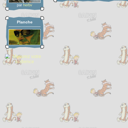
par
herbv
Planche