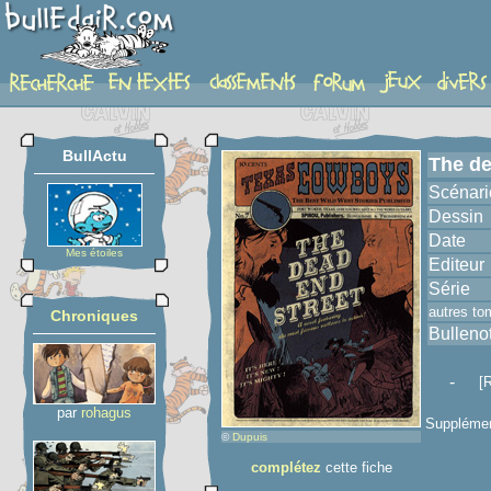
album
BullActu
The de
Scénari
Dessin
Date
Mes étoiles
Editeur
Série
autres to
Chroniques
Bulleno
-
[R
par
rohagus
Supplémen
©
Dupuis
complétez
cette fiche