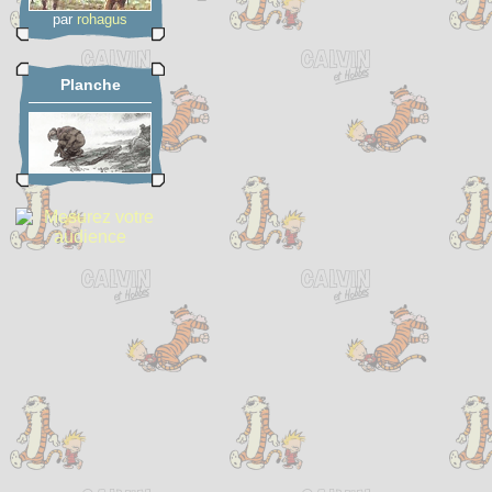
par
rohagus
Planche