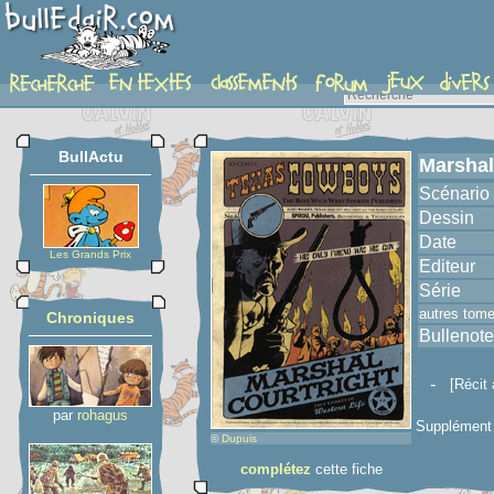
album
BullActu
Marshal
Scénario
Dessin
Date
Les Grands Prix
Editeur
Série
autres tom
Chroniques
Bullenote
-
[Récit 
par
rohagus
Supplément 
©
Dupuis
complétez
cette fiche