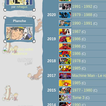
1991 - 1992
par
rohagus
(C)
2020
1979 - 1988
(C)
Planche
1990 - 1991
(C)
1987
(C)
2019
1986
(C)
1986
(C)
1986
(C)
2018
1978
(C)
1985
(C)
2017
Machine Man - Le ro
1985
(C)
2015
1977 - 1980
(C)
Tome 3
(C)
2014
1990
(C)