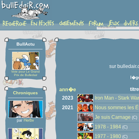
auteur
BullActu
sur bulledair
Vote pour Le Grand
Prix de Bulledair
l�g
titre
ann�e
Chroniques
2023
Iron Man - Stark Wa
2021
Nous sommes les Ét
Je suis Carnage
(C)
par
Herbv
1978 - 1984
(C)
1977 - 1980
(C)