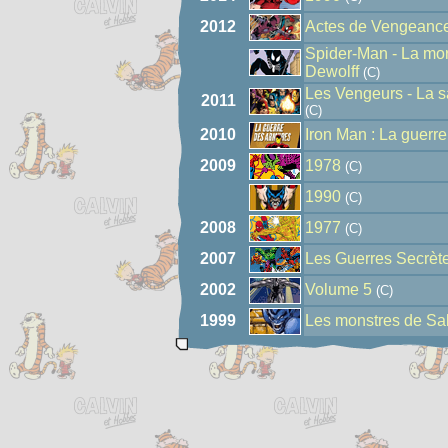
2012
Actes de Vengeanc
Spider-Man - La mor
Dewolff
(C)
Les Vengeurs - La 
2011
(C)
2010
Iron Man : La guerr
2009
1978
(C)
1990
(C)
2008
1977
(C)
2007
Les Guerres Secrèt
2002
Volume 5
(C)
1999
Les monstres de S