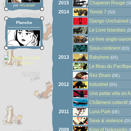
2015
Chaperon Rouge
(S
par
nirvanael
2014
Tomsk 7
(SD)
Django Unchained
(
Planche
Le Livre Islandais
(D
Le livre anglo-saxo
Sous-continent
(ED)
2013
Babylone
(DS)
Le fléau du Pacifiqu
Rez Blues
(DE)
2012
Industriel
(DS)
Une petite ville en 
Châtiment collectif
(
2011
Luna Park
(DE)
Sexe & violence
(DS
2009
King of Nekropolis
(