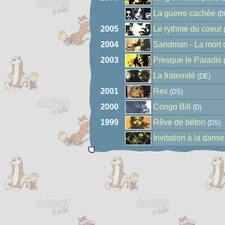
La guerre cachée
(D
2005
Le rythme du coeur
2004
Sandman - La mort 
2003
Presque le Paradis
La fraternité
(DE)
2001
Rex
(DS)
2000
Congo Bill
(D)
1999
Rêve de béton
(DS)
Invitation à la danse