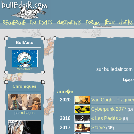
auteur
BullActu
sur bulledair.com 
Mes étoiles
l�ge
Chroniques
ann�e
2020
Van Gogh - Fragment
Cyberpunk 2077
(D)
par
rohagus
2018
« Les Pédés »
(D)
2017
Starve
(DE)