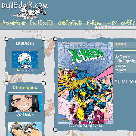
detail-etoiles
BullActu
1993
X-Men -
L'intégrale
autres
tomes
Mes étoiles
Auncune n
Chroniques
par
Herbv
Copyright Panini Comics