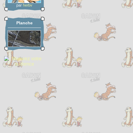
par
herbv
Planche