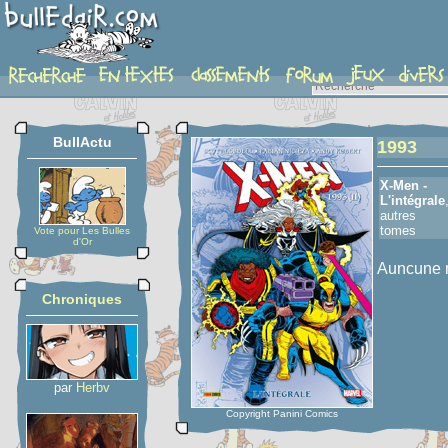
detail-etoiles
BullActu
1993
X-Men -
L'intégrale
autres
tomes
Vote pour Les Bulles
d'Or
Auncune n
Chroniques
par
Herbv
Copyright Panini Comics