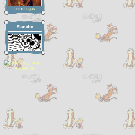
par
rohagus
Planche