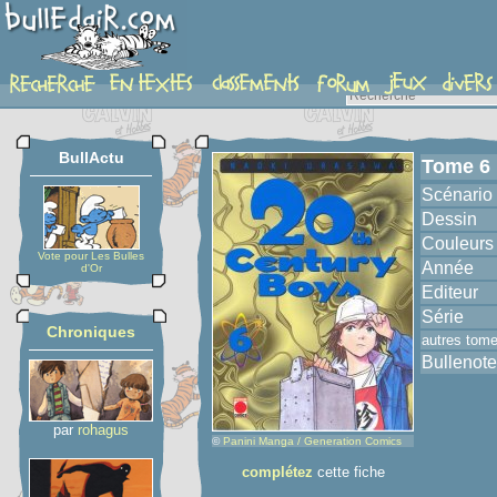
album
BullActu
Tome 6
Scénario
Dessin
Couleurs
Vote pour Les Bulles
Année
d'Or
Editeur
Série
Chroniques
autres tom
Bullenote
par
rohagus
©
Panini Manga / Generation Comics
complétez
cette fiche