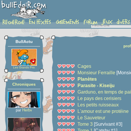
chroniques_profil
BullActu
prof
Cages
Les Grands Prix
Monsieur Ferraille
[Monsie
Planètes
Chroniques
Parasite - Kiseiju
Garduno, en temps de pa
Le pays des cerisiers
Les petits ruisseaux
par
Herbv
L'amour est une protéine
Le Sauveteur
Tome 3
[Survivant #3]
Tome 1
[Catsby #1]