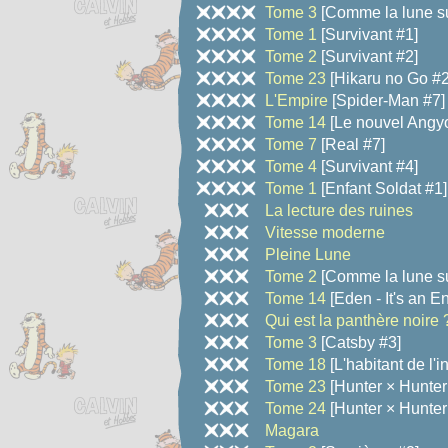
Tome 3
[Comme la lune su
Tome 1
[Survivant #1]
Tome 2
[Survivant #2]
Tome 23
[Hikaru no Go #2
L'Empire
[Spider-Man #7]
Tome 14
[Le nouvel Angyo
Tome 7
[Real #7]
Tome 4
[Survivant #4]
Tome 1
[Enfant Soldat #1]
La lecture des ruines
Vitesse moderne
Pleine Lune
Tome 2
[Comme la lune su
Tome 14
[Eden - It's an E
Qui est la panthère noire 
Tome 3
[Catsby #3]
Tome 18
[L'habitant de l'in
Tome 23
[Hunter × Hunter
Tome 24
[Hunter × Hunter
Magara