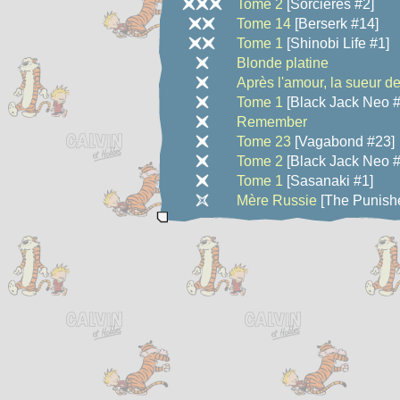
Tome 2
[Sorcières #2]
Tome 14
[Berserk #14]
Tome 1
[Shinobi Life #1]
Blonde platine
Après l'amour, la sueur d
Tome 1
[Black Jack Neo #
Remember
Tome 23
[Vagabond #23]
Tome 2
[Black Jack Neo #
Tome 1
[Sasanaki #1]
Mère Russie
[The Punishe