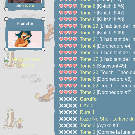
par
vacom
Tome 6
[Ki-itchi !! #6]
Tome 7
[Ki-itchi !! #7]
Tome 8
[Ki-itchi !! #8]
Planche
Tome 19
[L'habitant de l'in
Tome 9
[Ki-itchi !! #9]
Tome 21
[L'habitant de l'in
Tome 4
[Dorohedoro #4]
Tome 16
[L'habitant de l'in
Tome 17
[L'habitant de l'in
Tome 5
[Survivant #5]
Tome 20
[Touch - Théo ou 
Tome 6
[Dorohedoro #6]
Tome 22
[Touch - Théo ou 
Tome 2
[Dorohedoro #2]
Garulfo
L'An 01
Rural !
Kaze No Sho - Le livre du
Tome 3
[Ayako #3]
Tome 1
[Comme la lune su